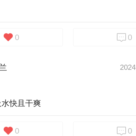
0
0
兰
2024
吸水快且干爽
0
0