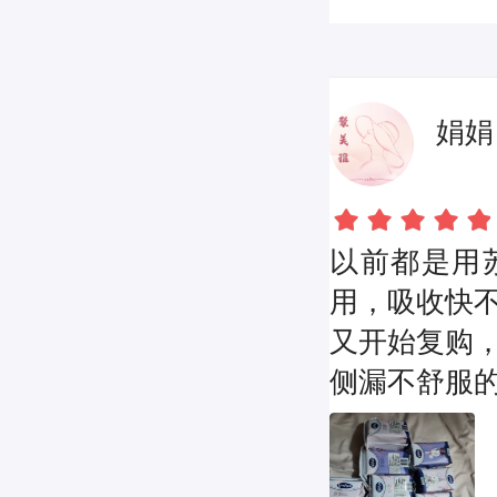
娟娟
以前都是用
用，吸收快
又开始复购
侧漏不舒服