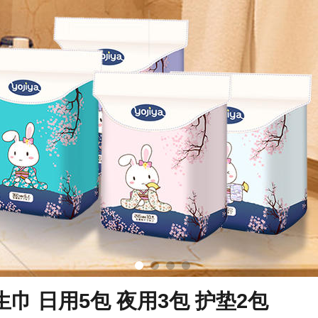
红豆杉卫生巾 日用5包 夜用3包 护垫2包