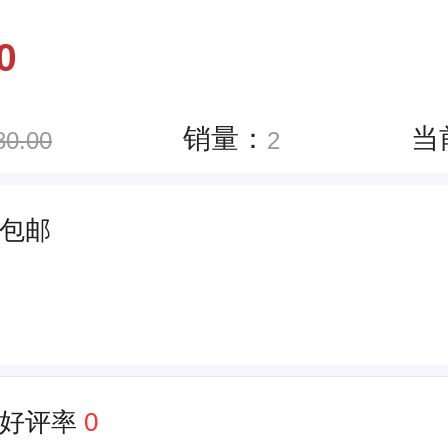
0
销量：
当
80.00
2
包邮
件
好评率
0