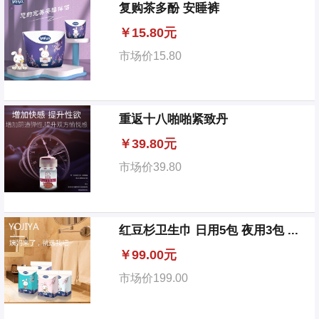
复购茶多酚 安睡裤
￥
15.80元
市场价
15.80
重返十八啪啪紧致丹
￥
39.80元
市场价
39.80
红豆杉卫生巾 日用5包 夜用3包 ...
￥
99.00元
市场价
199.00