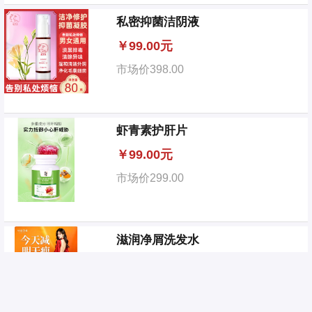
私密抑菌洁阴液
￥
99.00元
市场价
398.00
虾青素护肝片
￥
99.00元
市场价
299.00
滋润净屑洗发水
市场价
198.00