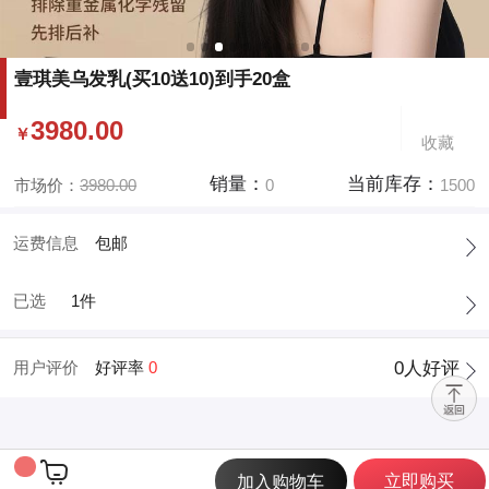
壹琪美乌发乳(买10送10)到手20盒
3980.00
￥
收藏
销量：
当前库存：
市场价：
3980.00
0
1500
运费信息
包邮
已选
1件
用户评价
好评率
0
0
人好评

立即购买
加入购物车